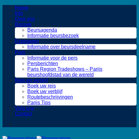
Ga
Home
naar
Info
inhoud
Over ons
Bezoek
Beursagenda
Informatie beursbezoek
Exposeren
Informatie over beursdeelname
Pers
Informatie voor de pers
Persberichten
Paris Region Tradeshows – Parijs
beurshoofdstad van de wereld
Reis en verblijf
Boek uw reis
Boek uw verblijf
Routebeschrijvingen
Parijs Tips
Volg ons
Contact