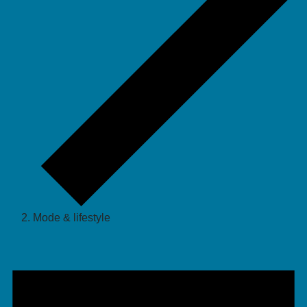
Mode & lifestyle
Evenementen
in
10
augustus