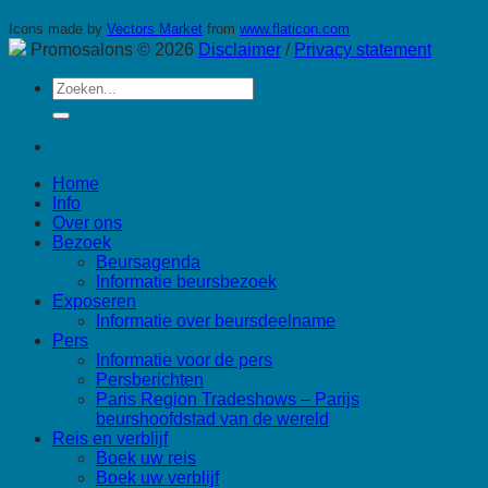
Icons made by
Vectors Market
from
www.flaticon.com
Promosalons © 2026
Disclaimer
/
Privacy statement
Zoeken
naar:
Home
Info
Over ons
Bezoek
Beursagenda
Informatie beursbezoek
Exposeren
Informatie over beursdeelname
Pers
Informatie voor de pers
Persberichten
Paris Region Tradeshows – Parijs
beurshoofdstad van de wereld
Reis en verblijf
Boek uw reis
Boek uw verblijf